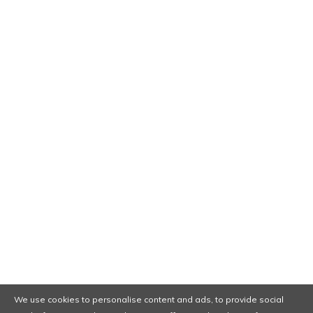
Segmente diamantate pentru LAVINA
/JANSER
355,00
lei
Segmente diamantate pentru LAVINA
/JANSER
355,00
lei
We use cookies to personalise content and ads, to provide social